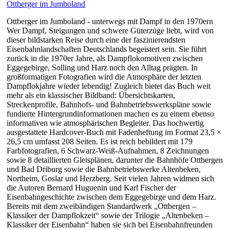
Ottberger im Jumboland
Ottberger im Jumboland - unterwegs mit Dampf in den 1970ern
Wer Dampf, Steigungen und schwere Güterzüge liebt, wird von
dieser bildstarken Reise durch eine der faszinierendsten
Eisenbahnlandschaften Deutschlands begeistert sein. Sie führt
zurück in die 1970er Jahre, als Dampflokomotiven zwischen
Eggegebirge, Solling und Harz noch den Alltag prägten. In
großformatigen Fotografien wird die Atmosphäre der letzten
Dampflokjahre wieder lebendig! Zugleich bietet das Buch weit
mehr als ein klassischer Bildband: Übersichtskarten,
Streckenprofile, Bahnhofs- und Bahnbetriebswerkspläne sowie
fundierte Hintergrundinformationen machen es zu einem ebenso
informativen wie atmosphärischen Begleiter. Das hochwertig
ausgestattete Hardcover-Buch mit Fadenheftung im Format 23,5 ×
26,5 cm umfasst 208 Seiten. Es ist reich bebildert mit 179
Farbfotografien, 6 Schwarz-Weiß-Aufnahmen, 8 Zeichnungen
sowie 8 detaillierten Gleisplänen, darunter die Bahnhöfe Ottbergen
und Bad Driburg sowie die Bahnbetriebswerke Altenbeken,
Northeim, Goslar und Herzberg. Seit vielen Jahren widmen sich
die Autoren Bernard Huguenin und Karl Fischer der
Eisenbahngeschichte zwischen dem Eggegebirge und dem Harz.
Bereits mit dem zweibändigen Standardwerk „Ottbergen –
Klassiker der Dampflokzeit“ sowie der Trilogie „Altenbeken –
Klassiker der Eisenbahn“ haben sie sich bei Eisenbahnfreunden