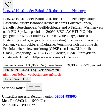
Lenz 48101-01 - Set Bahnhof Rothenstadt m. Nebenge
Lenz 48101-01 - Set Bahnhof Rothenstadt m. Nebengebäuden
Lasercut-Bausatz Bahnhof Rothenstadt mit Güterschuppen,
Behelfsgüterschuppen, Wellblechbude und 5 Figuren Warnhinweis
nach EU-Spielzeugrichtlinie 2009/48/EG: ACHTUNG: Nicht
geeignet für Kinder unter 14 Jahren. Verletzungsgefahr und
Erstickungsrisiko, wegen funktionsbedingter scharfer Ecken und
Kanten, verschluckbarer Kleinteile. Verantwortlich im Sinne der
Produktsicherheitsverordnung (GPSR) ist: Lenz Elektronik
GmbH, Vogelsang 14, DE-35398 Gießen, E-Mail: info@lenz-
elektronik.de, Web: https://www.lenz-elektronik.de
Verkaufspreis:
376,00 €
Regulärer Preis:
379,00 €
(0.79% gespart)
Preise inkl. MwSt. zzgl. Versandkosten
nicht verfügbar, Vorbestellung möglich
In den Warenkorb
Service-Hotline
Unterstützung und Beratung unter:
02994-988960
Mo - Fr: 08:00 bis 16:00 Uhr
Sa: 09:00 - 13:00 Uhr